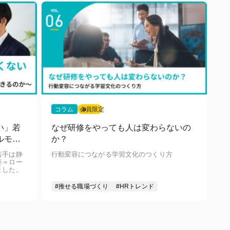
コラム
会員限定
い」若
なぜ研修をやっても人は変わらないの
ルモデ
か？
きるの
若手は静
行動変容につながる学習文化のつくり方
姿＝ロー
ました。
#推せる職場づくり
#HRトレンド