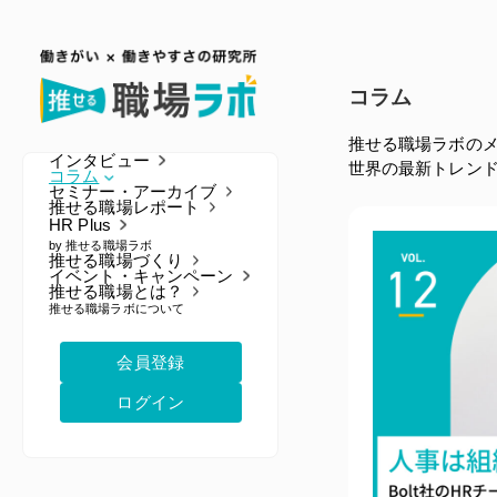
コラム
推せる職場ラボの
インタビュー
世界の最新トレン
コラム
セミナー・アーカイブ
推せる職場レポート
HR Plus
by 推せる職場ラボ
推せる職場づくり
イベント・キャンペーン
推せる職場とは？
HR Plus TOP
推せる職場ラボについて
e-Learningコンテンツ
すべて
会員登録
人事の全体像・人事ポリシー
人事のキャリア
ログイン
人事戦略
人事制度
人材開発
組織開発
配置･タレマネ