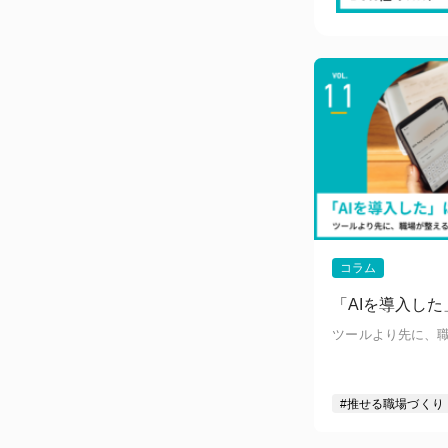
採用
労務
キャリア・スキルマップ
Web版
PDF版
コラム
「AIを導入し
ツールより先に、
#推せる職場づくり