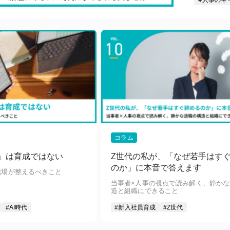
コラム
た」は育成ではない
Z世代の私が、「なぜ若手はす
のか」に本音で答えます
職場が整えるべきこと
当事者×人事の視点で読み解く、静か
造と組織にできること
#AI時代
#新入社員育成
#Z世代