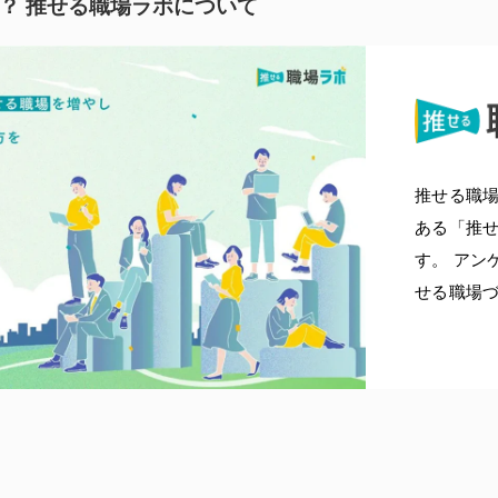
？ 推せる職場ラボについて
推せる職
ある「推せ
す。 アン
せる職場