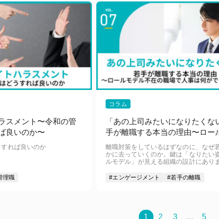
コラム
ラスメント〜令和の管
「あの上司みたいになりたくな
ば良いのか〜
手が離職する本当の理由〜ロー
ル不在の職場で、人事は何がで
うすれば良いのか
離職対策をしているはずなのに、なぜ
か〜
かに去っていくのか。鍵は「なりたい
ルモデル」が見える組織の設計にあり
管理職
#エンゲージメント
#若手の離職
1
2
3
…
5