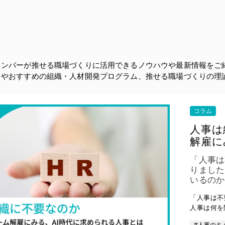
メンバーが推せる職場づくりに活用できるノウハウや最新情報をご
ドやおすすめの組織・人材開発プログラム、推せる職場づくりの理
コラム
人事は
解雇に
「人事は
りました
いるのか
「人事は不
人事は何を
#人事のキ