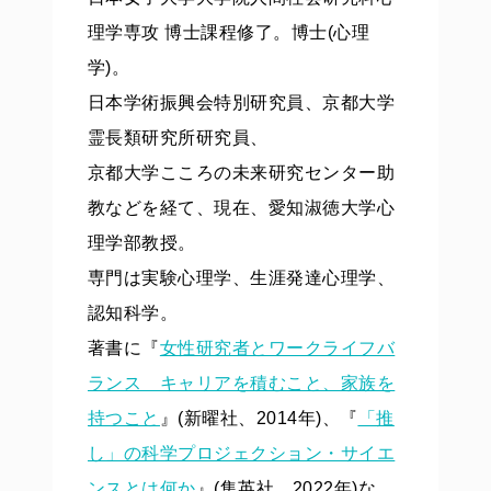
理学専攻 博士課程修了。博士(心理
学)。
日本学術振興会特別研究員、京都大学
霊長類研究所研究員、
京都大学こころの未来研究センター助
教などを経て、現在、愛知淑徳大学心
理学部教授。
専門は実験心理学、生涯発達心理学、
認知科学。
著書に『
女性研究者とワークライフバ
ランス キャリアを積むこと、家族を
持つこと
』(新曜社、2014年)、『
「推
し」の科学プロジェクション・サイエ
ンスとは何か
』(集英社、2022年)な