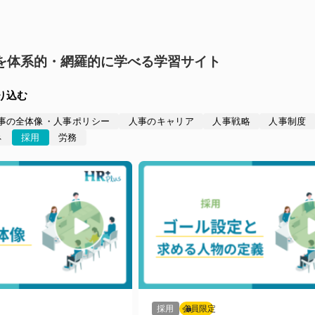
人事を体系的・網羅的に学べる学習サイト
り込む
事の全体像・人事ポリシー
人事のキャリア
人事戦略
人事制度
ネ
採用
労務
採用
会員限定