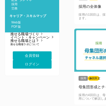
採用
採用の全体像
労務
採用の1回目は、
キャリア・スキルマップ
ます。
Web版
PDF版
推せる職場づくり
イベント・キャンペーン
推せる職場とは？
推せる職場ラボについて
会員登録
ログイン
採用
会員限定
母集団形成とチ
採用の4回目は、
用について解説し