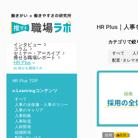
HR Plus｜
カテゴリで絞
インタビュー
コラム
セミナー・アーカイブ
すべて
人
推せる職場レポート
配置･タレマ
HR Plus
by 推せる職場ラボ
HR Plus TOP
e-Learningコンテンツ
すべて
人事の全体像・人事ポリシー
人事のキャリア
人事戦略
人事制度
人材開発
組織開発
採用
会員限定
配置･タレマネ