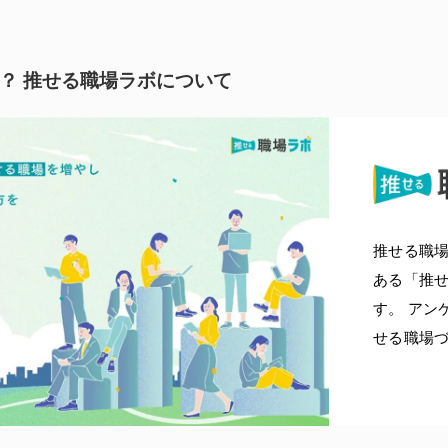
？ 推せる職場ラボについて
推せる職
ある「推せ
す。 アン
せる職場