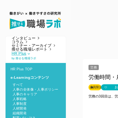
インタビュー
コラム
セミナー・アーカイブ
推せる職場レポート
HR Plus
by 推せる職場ラボ
労務
HR Plus TOP
労働時間・
e-Learningコンテンツ
すべて
お
会員限定
人事の全体像・人事ポリシー
人事のキャリア
労務の3回目は、
人事戦略
人事制度
人材開発
組織開発
配置･タレマネ