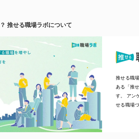
？ 推せる職場ラボについて
推せる職
ある「推せ
す。 アン
せる職場