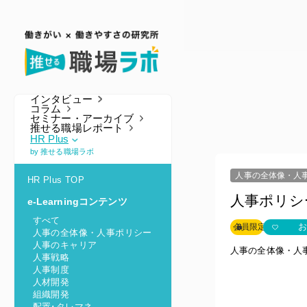
インタビュー
コラム
セミナー・アーカイブ
推せる職場レポート
HR Plus
by 推せる職場ラボ
人事の全体像・人
HR Plus TOP
人事ポリ
e-Learningコンテンツ
すべて
お
会員限定
人事の全体像・人事ポリシー
人事のキャリア
人事の全体像・人
人事戦略
人事制度
人材開発
組織開発
配置･タレマネ